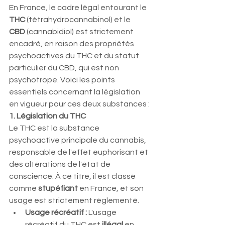
En France, le cadre légal entourant le 
THC
 (tétrahydrocannabinol) et le 
CBD
 (cannabidiol) est strictement 
encadré, en raison des propriétés 
psychoactives du THC et du statut 
particulier du CBD, qui est non 
psychotrope. Voici les points 
essentiels concernant la législation 
en vigueur pour ces deux substances :
1. Législation du THC
Le THC est la substance 
psychoactive principale du cannabis, 
responsable de l'effet euphorisant et 
des altérations de l'état de 
conscience. À ce titre, il est classé 
comme 
stupéfiant
 en France, et son 
usage est strictement réglementé.
Usage récréatif :
 L'usage 
récréatif du THC est 
illégal
 en 