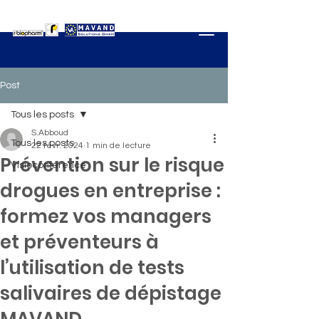
Post
Tous les posts
S.Abboud
Tous les posts
22 févr. 2024
1 min de lecture
Prévention sur le risque
Visioconférence
drogues en entreprise :
formez vos managers
et préventeurs à
l’utilisation de tests
salivaires de dépistage