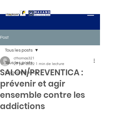
Post
Tous les posts
cthomas321
Tous les posts
27 juil. 2022
1 min de lecture
SALON/PREVENTICA :
Visioconférence
prévenir et agir
ensemble contre les
addictions