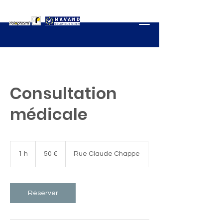
Consultation
médicale
50
euros
1 h
1
50 €
Rue Claude Chappe
Réserver