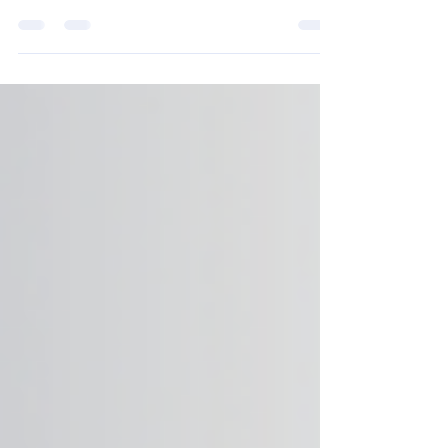
rappelle l’impact dramatique que la
consommation de drogues par les moniteurs de
ski peut avoir sur la sécurité des pratiquants et la
responsabilité des encadrants. Chez R-
Biopharm, nous accompagnons les structures
dans la prévention et le dépistage des
consommations de substances au travail , afin
de : Sécuriser vos clients et vos équipes Assurer
votre responsabilité légale et éthique Renforcer
la confiance et l’image de votre organ