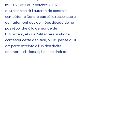
n°
2016-1321
du 7 octobre 2016.
e. Droit de saisir l'autorité de contrôle
compétente Dans le cas où le responsable
du traitement des données décide de ne
pas répondre à la demande de
l'utilisateur, et que l'utilisateur souhaite
contester cette décision, ou, s'il pense qu'il
est porté atteinte à l'un des droits
énumérés ci-dessus, il est en droit de
saisir la CNIL (Commission Nationale de
l'Informatique et des Libertés,
https://www.cnil.fr
) ou tout juge compétent.
B. DONNÉES PERSONNELLES DES
PERSONNES MINEURES
Conformément aux dispositions de l'article
8 du règlement européen 2016/679 et à la
loi Informatique et Libertés, seuls les
mineurs âgés de 15 ans ou plus peuvent