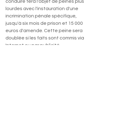
conduire fera l'objet de peines plus 
lourdes avec l'instauration d'une 
incrimination pénale spécifique, 
jusqu'à six mois de prison et 15 000 
euros d'amende. Cette peine sera 
doublée si les faits sont commis via 
Internet ou par publicité.
Dans une circulaire, du 31 mars 
dernier, vous appeliez les préfets à 
plus de vigilance en matière de 
sécurité routière. À la veille des 
vacances, vous avez renouvelé la 
consigne ?
Bien entendu. En 2008, je veux qu'ils 
obtiennent une baisse du nombre de 
tués de 7 %, soient 330 vies 
épargnées, et de 6 % parmi les 
blessés. Je leur ai demandé d'être 
particulièrement vigilants avec les 