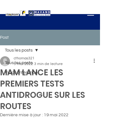
Post
Tous les posts
cthomas321
Tous les posts
5 mai 2022
3 min de lecture
MAM LANCE LES
Visioconférence
PREMIERS TESTS
ANTIDROGUE SUR LES
ROUTES
Dernière mise à jour :
19 mai 2022