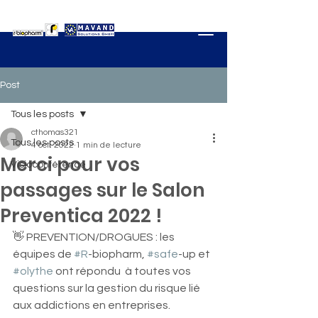
Post
Tous les posts
cthomas321
Tous les posts
4 oct. 2022
1 min de lecture
Merci pour vos
Visioconférence
passages sur le Salon
Preventica 2022 !
👋 PREVENTION/DROGUES : les 
équipes de 
#R
-biopharm, 
#safe
-up et 
#olythe
 ont répondu  à toutes vos 
questions sur la gestion du risque lié 
aux addictions en entreprises.