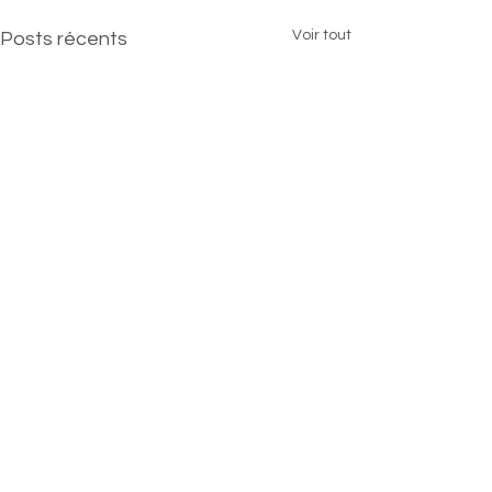
Voir tout
Posts récents
Cocaïne et mi
professionnel 
danger pour l
Commentaires